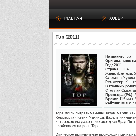
ГЛАВНАЯ
ХОББИ
Тор (2011)
Название:
Тор
Оригинальное на
Год:
2011
Страна:
США
Жанр:
фэнтези, б
Слоган:
«Мужест
Режиссер:
Кенне
В главных ролях
Стеллан Скарсгар
Премьера (РФ):
2
Время:
115 мин. /
Рейтинг IMDB:
7.
Тора могли сыграть Чаннинг Татум, Чарли Хан
Хемсворта), Кевин МакКидд, Джоэль Киннаман
интересовала даже таких звезд как Брэд Пит
пробовался на роль Тора.
Эпическое приключение происходит как на на