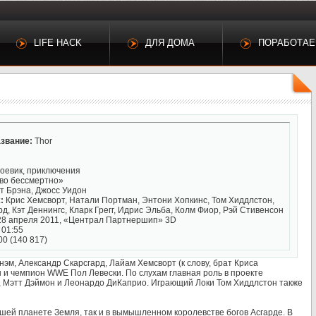
LIFE HACK
ДЛЯ ДОМА
ПОРАБОТА
звание:
Thor
оевик, приключения
во бессмертно»
т Брэна, Джосс Уидон
:
Крис Хемсворт, Натали Портман, Энтони Хопкинс, Том Хиддлстон,
д, Кэт Деннингс, Кларк Грегг, Идрис Эльба, Колм Фиор, Рэй Стивенсон
8 апреля 2011, «Централ Партнершип» 3D
 01:55
00 (140 817)
нэм, Александр Скарсгард, Лайам Хемсворт (к слову, брат Криса
 и чемпион WWE Пол Левески. По слухам главная роль в проекте
т, Мэтт Дэймон и Леонардо ДиКаприо. Играющий Локи Том Хиддлстон также
шей планете Земля, так и в вымышленном королевстве богов Асгарде. В