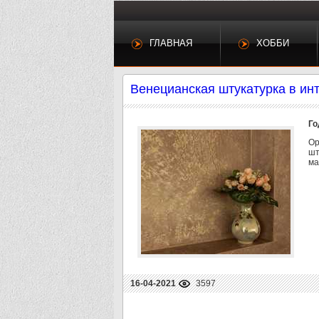
ГЛАВНАЯ
ХОББИ
Венецианская штукатурка в ин
Го
Ор
шт
ма
16-04-2021
3597