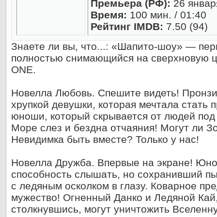
Премьера (РФ):
26 января
Время:
100 мин. / 01:40
Рейтинг IMDB:
7.50 (94)
Знаете ли вы, что...: «Шапито-шоу» — пе
полностью снимающийся на сверхновую 
ONE.
Новелла Любовь. Спешите видеть! Пронз
хрупкой девушки, которая мечтала стать 
юноши, который скрывается от людей под
Море слез и бездна отчаяния! Могут ли З
Невидимка быть вместе? Только у нас!
Новелла Дружба. Впервые на экране! Юн
способность слышать, но сохранивший п
с ледяным осколком в глазу. Коварное пр
мужество! Огненный Данко и Ледяной Кай,
столкнувшись, могут уничтожить Вселенну