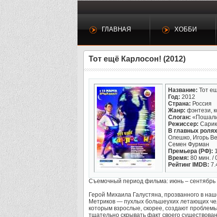
ГЛАВНАЯ
ХОББИ
Тот ещё Карлосон! (2012)
Название:
Тот ещ
Год:
2012
Страна:
Россия
Жанр:
фэнтези, 
Слоган:
«Пошали
Режиссер:
Сарик
В главных ролях
Олешко, Игорь Ве
Семен Фурман
Премьера (РФ):
1
Время:
80 мин. / 
Рейтинг IMDB:
7.
Съемочный период фильма: июнь – сентябрь 
Герой Михаила Галустяна, прозванного в наш
Метриков — пухлых большеухих летающих чел
которым взрослые, скорее, создают проблемы
тщательно скрывать факт своего существован