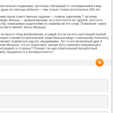
гоистичный сладкоежка, частенько сбегающий от соплеменников в мир
 душе он сам еще ребенок — ему только-только исполнилось 300 лет.
ему герою ответственное задание — помочь одинокому 7-летнему
вода. Малыш — добрый мальчик, но у него почти нет друзей, зато есть
тва, покупаемые родителями по первому же его слову. Появление такого
 на свете меняет жизнь Малыша.
о не просто плод воображения, а самый что ни на есть настоящий пухлый
ация становится критической, когда Малыша ведут к школьному психологу,
чинают издеваться над его «выдумками». Тут-то его волшебный друг и
нию Малыша, что он существует, рискуя быть серьезно наказанным в
 ситуацией со стороны? Познает ли наш обаятельный беззаботный
ужба, преданность и бескорыстность?