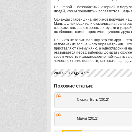
Наш герой — беззаботный, озорной, в меру э
людей, чтобы пошалить и порезвиться. Ведь в
Однажды старейшина метриков поручает наш
Малышу, чьи родители оказались на грани раз
всевозможные электронные игрушки и устройс
особенного, самого-пресамого лучшего друга
Но никто не верит Малышу, что его друг — эт
человечек из волшебного мира метриков. Ситу
приставляют к нему няню, а одноклассники на
оказывается перед выбором: доказать окруже
своем мире, или хладнокровно наблюдать за
человечек такие ценности, как настоящая др
20-03-2012
4715
Сказка. Есть (2012)
Мамы (2012)