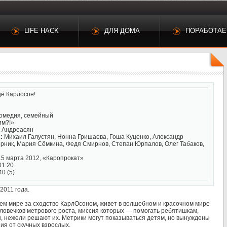
LIFE HACK
ДЛЯ ДОМА
ПОРАБОТА
ё Карлосон!
комедия, семейный
м?!»
 Андреасян
:
Михаил Галустян, Нонна Гришаева, Гоша Куценко, Александр
рник, Мария Сёмкина, Федя Смирнов, Степан Юрпалов, Олег Табаков,
5 марта 2012, «Каропрокат»
01:20
40 (5)
2011 года.
ем мире за сходство КарлОсоном, живет в волшебном и красочном мире
овечков метрового роста, миссия которых — помогать ребятишкам,
, нежели решают их. Метрики могут показываться детям, но вынуждены
ия от скучных взрослых.