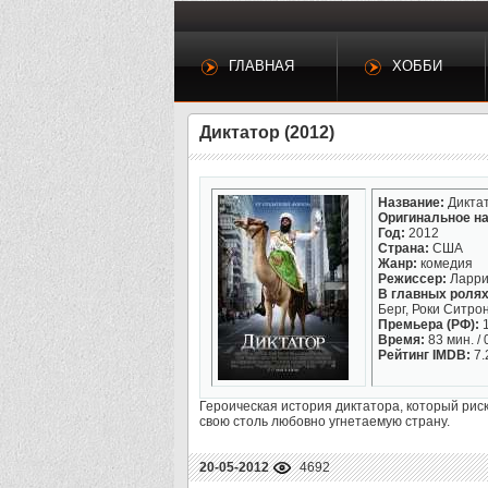
ГЛАВНАЯ
ХОББИ
Диктатор (2012)
Название:
Дикта
Оригинальное на
Год:
2012
Страна:
США
Жанр:
комедия
Режиссер:
Ларри
В главных ролях
Берг, Роки Ситро
Премьера (РФ):
1
Время:
83 мин. / 
Рейтинг IMDB:
7.
Героическая история диктатора, который риск
свою столь любовно угнетаемую страну.
20-05-2012
4692