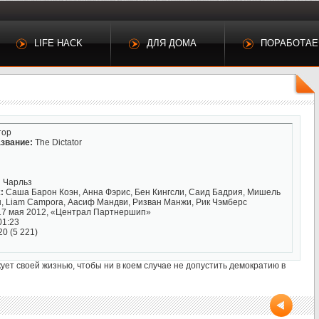
LIFE HACK
ДЛЯ ДОМА
ПОРАБОТА
тор
звание:
The Dictator
 Чарльз
:
Саша Барон Коэн, Анна Фэрис, Бен Кингсли, Саид Бадрия, Мишель
н, Liam Campora, Аасиф Мандви, Ризван Манжи, Рик Чэмберс
7 мая 2012, «Централ Партнершип»
01:23
20 (5 221)
ует своей жизнью, чтобы ни в коем случае не допустить демократию в