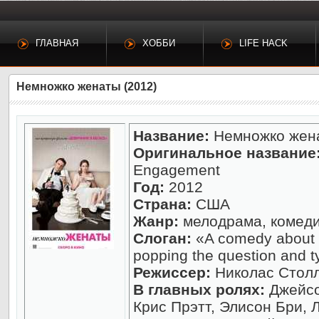
ГЛАВНАЯ
ХОББИ
LIFE HACK
Немножко женаты (2012)
Название:
Немножко жен
Оригинальное название
Engagement
Год:
2012
Страна:
США
Жанр:
мелодрама, комед
Слоган:
«A comedy about 
popping the question and ty
Режиссер:
Николас Стол
В главных ролях:
Джейсо
Крис Прэтт, Элисон Бри,