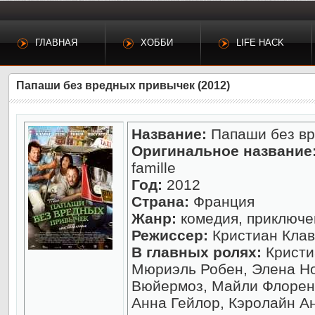
ГЛАВНАЯ
ХОББИ
LIFE HACK
Папаши без вредных привычек (2012)
Название:
Папаши без вр
Оригинальное название
famille
Год:
2012
Страна:
Франция
Жанр:
комедия, приключе
Режиссер:
Кристиан Клав
В главных ролях:
Кристи
Мюриэль Робен, Элена Н
Вюйермоз, Майли Флорент
Анна Гейлор, Кэролайн А