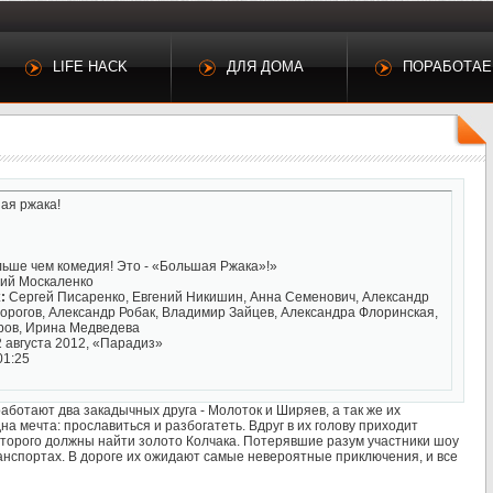
LIFE HACK
ДЛЯ ДОМА
ПОРАБОТА
ая ржака!
ьше чем комедия! Это - «Большая Ржака»!»
ий Москаленко
:
Сергей Писаренко, Евгений Никишин, Анна Семенович, Александр
орогов, Александр Робак, Владимир Зайцев, Александра Флоринская,
ов, Ирина Медведева
 августа 2012, «Парадиз»
01:25
аботают два закадычных друга - Молоток и Ширяев, а так же их
а мечта: прославиться и разбогатеть. Вдруг в их голову приходит
которого должны найти золото Колчака. Потерявшие разум участники шоу
нспортах. В дороге их ожидают самые невероятные приключения, и все