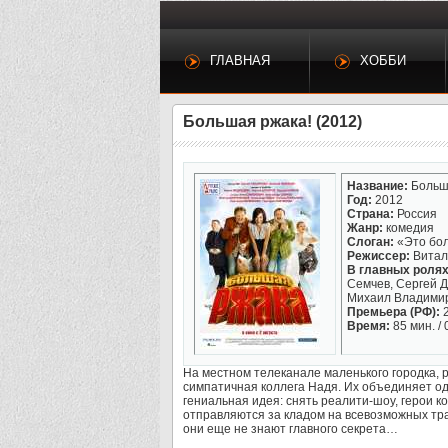
ГЛАВНАЯ
ХОББИ
Большая ржака! (2012)
Название:
Больш
Год:
2012
Страна:
Россия
Жанр:
комедия
Слоган:
«Это бол
Режиссер:
Витал
В главных ролях
Семчев, Сергей Д
Михаил Владимир
Премьера (РФ):
2
Время:
85 мин. / 
На местном телеканале маленького городка, р
симпатичная коллега Надя. Их объединяет одн
гениальная идея: снять реалити-шоу, герои 
отправляются за кладом на всевозможных тра
они еще не знают главного секрета…