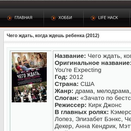
ГЛАВНАЯ
ХОББИ
LIFE HACK
Чего ждать, когда ждешь ребенка (2012)
Название:
Чего ждать, ко
Оригинальное название
You're Expecting
Год:
2012
Страна:
США
Жанр:
драма, мелодрама,
Слоган:
«Зачато по бест
Режиссер:
Кирк Джонс
В главных ролях:
Кэмеро
Лопез, Элизабет Бэнкс, Ч
Декер, Анна Кендрик, Мэ