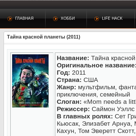
ГЛАВНАЯ
ХОББИ
LIFE HACK
Тайна красной планеты (2011)
Название:
Тайна красной
Оригинальное название
Год:
2011
Страна:
США
Жанр:
мультфильм, фантас
приключения, семейный
Слоган:
«Mom needs a litt
Режиссер:
Саймон Уэллс
В главных ролях:
Сет Гр
Кьюсак, Элизабет Арнуа, 
Кахун, Том Эверетт Скотт