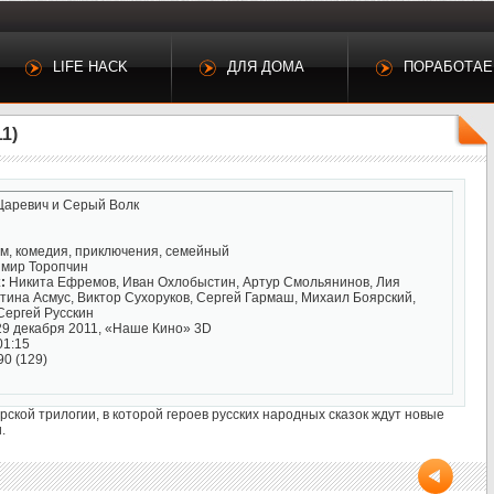
LIFE HACK
ДЛЯ ДОМА
ПОРАБОТА
1)
аревич и Серый Волк
, комедия, приключения, семейный
мир Торопчин
:
Никита Ефремов, Иван Охлобыстин, Артур Смольянинов, Лия
тина Асмус, Виктор Сухоруков, Сергей Гармаш, Михаил Боярский,
Сергей Русскин
9 декабря 2011, «Наше Кино» 3D
01:15
90 (129)
ской трилогии, в которой героев русских народных сказок ждут новые
.