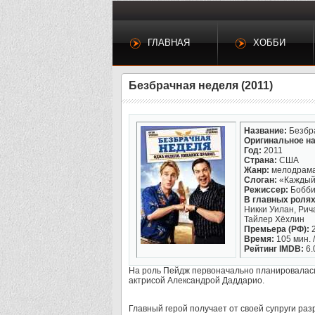
ГЛАВНАЯ
ХОББИ
Безбрачная неделя (2011)
Название:
Безбр
Оригинальное на
Год:
2011
Страна:
США
Жанр:
мелодрама
Слоган:
«Каждый 
Режиссер:
Бобби
В главных ролях
Никки Уилан, Рич
Тайлер Хёхлин
Премьера (РФ):
2
Время:
105 мин. /
Рейтинг IMDB:
6.
На роль Пейдж первоначально планировалась
актрисой Александрой Даддарио.
Главный герой получает от своей супруги р