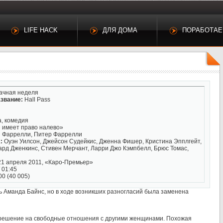
LIFE HACK
ДЛЯ ДОМА
ПОРАБОТА
ачная неделя
звание:
Hall Pass
, комедия
имеет право налево»
 Фаррелли, Питер Фаррелли
:
Оуэн Уилсон, Джейсон Судейкис, Дженна Фишер, Кристина Эпплгейт,
ард Дженкинс, Стивен Мерчант, Ларри Джо Кэмпбелл, Брюс Томас,
1 апреля 2011, «Каро-Премьер»
 01:45
00 (40 005)
 Аманда Байнс, но в ходе возникших разногласий была заменена
азрешение на свободные отношения с другими женщинами. Похожая