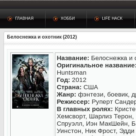
ГЛАВНАЯ
ХОББИ
LIFE HACK
Белоснежка и охотник (2012)
Название:
Белоснежка и 
Оригинальное название
Huntsman
Год:
2012
Страна:
США
Жанр:
фэнтези, боевик, 
Режиссер:
Руперт Санде
В главных ролях:
Кристе
Хемсворт, Шарлиз Терон,
Спруэлл, Иэн МакШейн, Б
Уинстон, Ник Фрост, Эдд