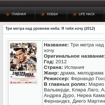
ГЛАВНАЯ
ХОББИ
LIFE HACK
Три метра над уровнем неба: Я тебя хочу (2012)
Название:
Три метра над 
хочу
Оригинальное название
Год:
2012
Страна:
Испания
Жанр:
драма, мелодрама
Режиссер:
Фернандо Гон
В главных ролях:
Марио 
Вальверде, Клара Лаго, 
Андреа Дуро, Нереа Кама
Фернандез, Диего Мартин