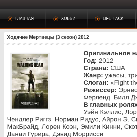
ГЛАВНАЯ
ХОББИ
LIFE HACK
Ходячие Мертвецы (3 сезон) 2012
Оригинальное н
Год:
2012
Страна:
США
Жанр:
ужасы, тр
Слоган:
«Fight th
Режиссер:
Эрнест
Ферленд, Билл Д
В главных ролях
Уэйн Кэллис, Ло
Чендлер Риггз, Норман Ридус, Айрон Э. 
МакБрайд, Лорен Коэн, Эмили Кинни, Скот
Данаи Гурира, Дэвид Моррисси