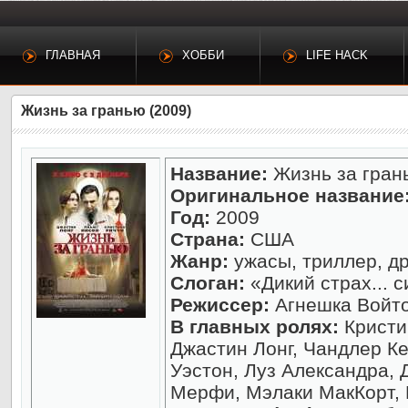
ГЛАВНАЯ
ХОББИ
LIFE HACK
Жизнь за гранью (2009)
Название:
Жизнь за гран
Оригинальное название
Год:
2009
Страна:
США
Жанр:
ужасы, триллер, др
Слоган:
«Дикий страх... 
Режиссер:
Агнешка Войт
В главных ролях:
Кристи
Джастин Лонг, Чандлер К
Уэстон, Луз Александра,
Мерфи, Мэлаки МакКорт,