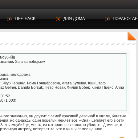
LIFE HACK
ДЛЯ ДОМА
ПОРАБОТА
амоубийц
звание:
Sala samobójców
драма, мелодрама
маса
:
Якуб Гершал, Рома Гонщёровска, Агата Кулеша, Кшиштоф
sz Gelner, Danuta Borsuk, Петр Новак, Филип Бобек, Кинга Прейс, Anna
 01:52
50 (1 003)
ного знакомых, он дружит с самой красивой девочкой в школе, богатые
чения, но однажды один поцелуй меняет всё. «Она» цепляет его в сети.
«Зал самоубийц», место, из которого невозможно убежать. Доминик, в
ртельную интригу, потеряет то, что в жизни самое ценное…