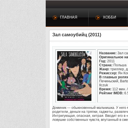
ГЛАВНАЯ
ХОББИ
Зал самоубийц (2011)
Название:
Зал с
Оригинальное на
Год:
2011
Страна:
Польша
Жанр:
триллер, 
Режиссер:
Ян Ко
В главных ролях
Печиньский, Barto
Ilczuk
Время:
112 мин. /
Рейтинг IMDB:
6.
Доминик — обыкновенный мальчишка. У него м
родители, деньги на тряпки, гаджеты, развле
Интригующая, опасная, хитрая. Вводит его в 
ловушке собственных чувств, впутанный в сме