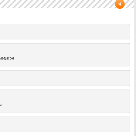
Мэдисон
м