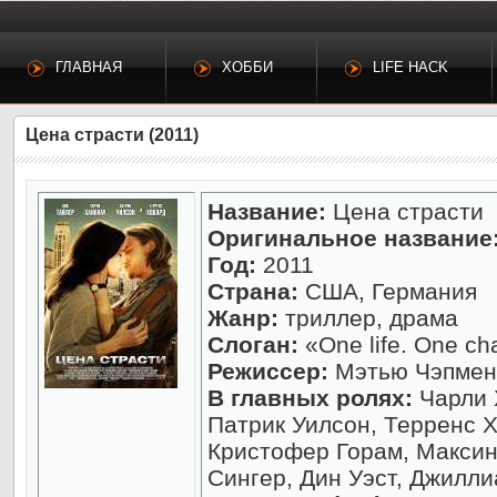
ГЛАВНАЯ
ХОББИ
LIFE HACK
Цена страсти (2011)
Название:
Цена страсти
Оригинальное название
Год:
2011
Страна:
США, Германия
Жанр:
триллер, драма
Слоган:
«One life. One ch
Режиссер:
Мэтью Чэпмен
В главных ролях:
Чарли 
Патрик Уилсон, Терренс 
Кристофер Горам, Максин
Сингер, Дин Уэст, Джилл