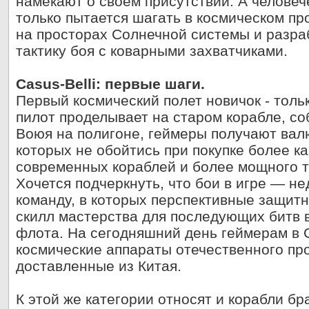
намекают о своем присутствии. А человеч
только пытается шагать в космическом пр
на просторах Солнечной системы и разр
тактику боя с коварными захватчиками.
Casus-Belli: первые шаги.
Первый космический полет новичок - толь
пилот проделывает на старом корабле, со
Воюя на полигоне, геймеры получают валю
которых не обойтись при покупке более к
современных кораблей и более мощного т
Хочется подчеркнуть, что бои в игре — н
команду, в которых перспективные защит
скилл мастерства для последующих битв 
флота. На сегодняшний день геймерам в C
космические аппараты отечественного пр
доставленные из Китая.
К этой же категории относят и корабли бр