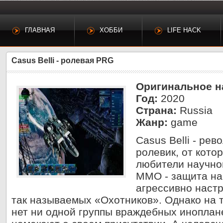
ГЛАВНАЯ
ХОББИ
LIFE HACK
Casus Belli - ролевая PRG
Оригинальное н
Год:
2020
Страна:
Russia
Жанр:
game
Casus Belli - ре
ролевик, от котор
любители научно
ММО - защита на
агрессивно наст
так называемых «Охотников». Однако на 
нет ни одной группы враждебных иноплан