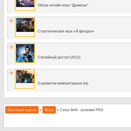
Обзор онлайн игры "Драконы"
Стратегическая игра «Я феодал»
Случайный доступ (2012)
О развитии компьютерных игр
Полезный портал
Игры
»
» Casus Belli - ролевая PRG