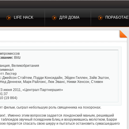
LIFE HACK
ДЛЯ ДОМА
ПОРАБОТА
омпромиссов
звание:
Blitz
анция, Великобритания
криминал
тт Лестер
:
Джейсон Стэйтем, Пэдди Консидайн, Эйден Гиллен, Зэйв Эштон,
Нед Деннехи, Марк Райлэнс, Люк Эванс, Никки Хенсон, Стивен
3 июня 2011, «Централ Партнершип»
01:37
10 (19 864)
снят фильм, сыграл небольшую роль священника на похоронах.
ских!.. Именно этим вопросом задается лондонский маньяк, решивший
с таблоидов звучный псевдоним Блиц и вооружившись молотком, Барри
ерою придется спасать свою шкуру и пытаться остановить сумасшедшего