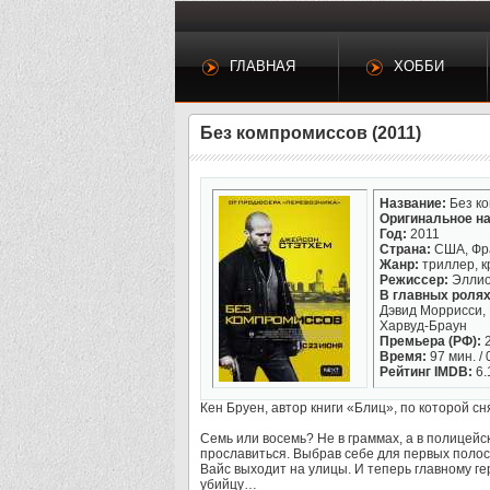
ГЛАВНАЯ
ХОББИ
Без компромиссов (2011)
Название:
Без к
Оригинальное на
Год:
2011
Страна:
США, Фр
Жанр:
триллер, 
Режиссер:
Эллио
В главных ролях
Дэвид Моррисси, 
Харвуд-Браун
Премьера (РФ):
2
Время:
97 мин. / 
Рейтинг IMDB:
6.
Кен Бруен, автор книги «Блиц», по которой 
Семь или восемь? Не в граммах, а в полицей
прославиться. Выбрав себе для первых поло
Вайс выходит на улицы. И теперь главному г
убийцу…