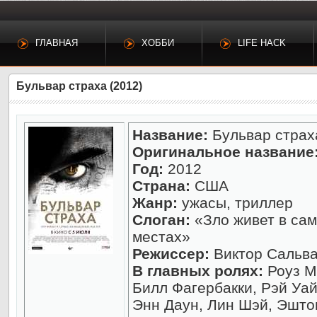
ГЛАВНАЯ
ХОББИ
LIFE HACK
Бульвар страха (2012)
Название:
Бульвар страх
Оригинальное название
Год:
2012
Страна:
США
Жанр:
ужасы, триллер
Слоган:
«Зло живет в са
местах»
Режиссер:
Виктор Сальв
В главных ролях:
Роуз М
Билл Фагербакки, Рэй Уай
Энн Даун, Лин Шэй, Эшто