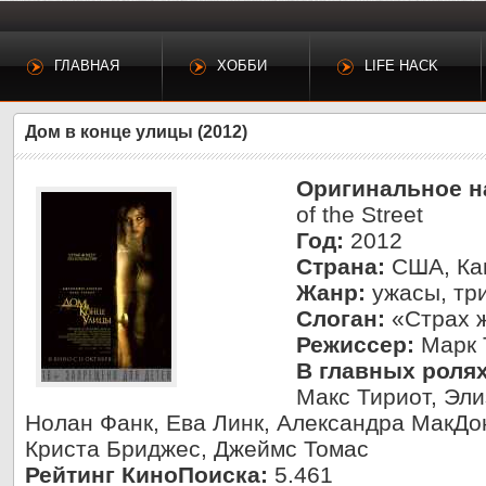
ГЛАВНАЯ
ХОББИ
LIFE HACK
Дом в конце улицы (2012)
Оригинальное н
of the Street
Год:
2012
Страна:
США, Ка
Жанр:
ужасы, тр
Слоган:
«Страх ж
Режиссер:
Марк 
В главных ролях
Макс Тириот, Эли
Нолан Фанк, Ева Линк, Александра МакДо
Криста Бриджес, Джеймс Томас
Рейтинг КиноПоиска:
5.461