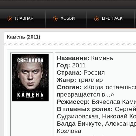
ГЛАВНАЯ
ХОББИ
LIFE HACK
Камень (2011)
Название:
Камень
Год:
2011
Страна:
Россия
Жанр:
триллер
Слоган:
«Когда остаешься
превращается в...»
Режиссер:
Вячеслав Кам
В главных ролях:
Сергей
Судзиловская, Николай Ко
Валда Бичкуте, Александ
Козлова