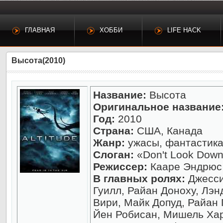
ГЛАВНАЯ
ХОББИ
LIFE HACK
Высота(2010)
Название:
Высота
Оригинальное название
Год:
2010
Страна:
США, Канада
Жанр:
ужасы, фантастика,
Слоган:
«Don't Look Down
Режиссер:
Кааре Эндрюс
В главных ролях:
Джесси
Гуилл, Райан Доноху, Лэн
Вири, Майк Допуд, Райан 
Йен Робисан, Мишель Ха