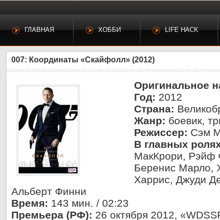
ГЛАВНАЯ
ХОББИ
LIFE HACK
007: Координаты «Скайфолл» (2012)
Оригинальное н
Год:
2012
Страна:
Великоб
Жанр:
боевик, тр
Режиссер:
Сэм М
В главных ролях
МакКрори, Рэйф 
Беренис Марло, 
Харрис, Джуди Де
Альберт Финни
Время:
143 мин. / 02:23
Премьера (РФ):
26 октября 2012, «WDSS