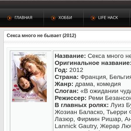
ГЛАВНАЯ
ХОББИ
LIFE HACK
Секса много не бывает (2012)
Название:
Секса много н
Оригинальное название
Год:
2012
Страна:
Франция, Бельги
Жанр:
драма, комедия
Слоган:
«В ожидании чуда
Режиссер:
Реми Безансо
В главных ролях:
Луиз Б
Жозиан Баласко, Тьерри 
Лазюр, Фирмин Ришар, Ан
Lannick Gautry, Жерар Л