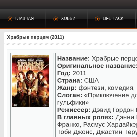
ГЛАВНАЯ
ХОББИ
LIFE HACK
Храбрые перцем (2011)
Название:
Храбрые перц
Оригинальное название
Год:
2011
Страна:
США
Жанр:
фэнтези, комедия,
Слоган:
«Приключение для
гульфики»
Режиссер:
Дэвид Гордон 
В главных ролях:
Дэнни 
Франко, Расмус Хардайке
Тоби Джонс, Джастин Тер