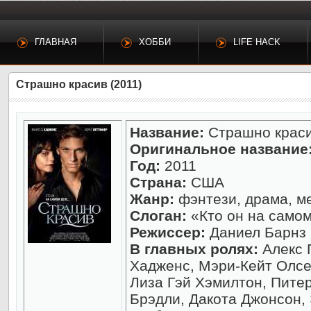
ГЛАВНАЯ
ХОББИ
LIFE HACK
Страшно красив (2011)
Название:
Страшно крас
Оригинальное название
Год:
2011
Страна:
США
Жанр:
фэнтези, драма, м
Слоган:
«Кто он на самом
Режиссер:
Даниел Барнз
В главных ролях:
Алекс 
Хадженс, Мэри-Кейт Олсе
Лиза Гэй Хэмилтон, Пите
Брэдли, Дакота Джонсон, 