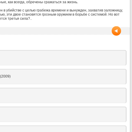
ые, как всегда, обречены сражаться за жизнь.
ен в убийстве с целью грабежа времени и вынужден, захватив заложницу,
нью, эти двое становятся грозным оружием в борьбе с системой. Но вот
ется третья сила?..
(2009)