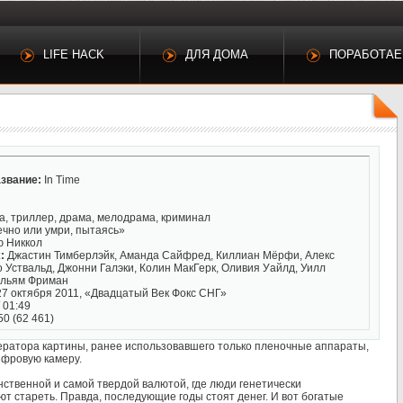
LIFE HACK
ДЛЯ ДОМА
ПОРАБОТА
звание:
In Time
, триллер, драма, мелодрама, криминал
чно или умри, пытаясь»
 Никкол
:
Джастин Тимберлэйк, Аманда Сайфред, Киллиан Мёрфи, Алекс
Уствальд, Джонни Галэки, Колин МакГерк, Оливия Уайлд, Уилл
ильям Фриман
7 октября 2011, «Двадцатый Век Фокс СНГ»
 01:49
50 (62 461)
оператора картины, ранее использовавшего только пленочные аппараты,
ифровую камеру.
нственной и самой твердой валютой, где люди генетически
ют стареть. Правда, последующие годы стоят денег. И вот богатые