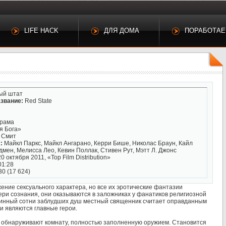
LIFE HACK
ДЛЯ ДОМА
ПОРАБОТА
ый штат
звание:
Red State
драма
я Бога»
 Смит
:
Майкл Паркс, Майкл Ангарано, Керри Бише, Николас Браун, Кайл
дмен, Мелисса Лео, Кевин Поллак, Стивен Рут, Мэтт Л. Джонс
0 октября 2011, «Top Film Distribution»
01:28
30 (17 624)
ение сексуального характера, но все их эротические фантазии
тери сознания, они оказываются в заложниках у фанатиков религиозной
тинный сотни заблудших душ местный священник считает оправданным
и являются главные герои.
и обнаруживают комнату, полностью заполненную оружием. Становится