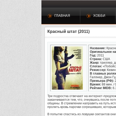
ГЛАВНАЯ
ХОББИ
Красный штат (2011)
Название:
Красн
Оригинальное на
Год:
2011
Страна:
США
Жанр:
триллер, 
Слоган:
«Побойс
Режиссер:
Кевин
В главных ролях
Галлнер, Джон Гу
Премьера (РФ):
2
Время:
88 мин. / 
Рейтинг IMDB:
6.
Три подростка отвечают на интернет-предлож
заканчиваются тем, что, очнувшись после по
общины. В стремлении направить на путь ис
пролить кровь парочки согрешивших, которым
В попытке спастись из ловушки сектантов он