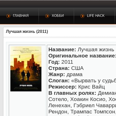
ГЛАВНАЯ
ХОББИ
LIFE HACK
Лучшая жизнь (2011)
Название:
Лучшая жизнь
Оригинальное название
Год:
2011
Страна:
США
Жанр:
драма
Слоган:
«Вырвать у судь
Режиссер:
Крис Вайц
В главных ролях:
Демиан
Сотело, Хоакин Косио, Х
Ленехан, Гэбриел Чаварр
Рендон, Трампас Томпсон